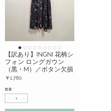
【訳あり】INGNI 花柄シ
フォン ロングガウン
（黒・M）／ボタン欠損
価
￥1,780
格
数量
*