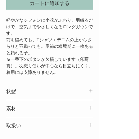
カートに追加する
軽やかなシフォンに小花がふわり。羽織るだ
けで、空気までやさしくなるロングガウンで
す。
前を留めても、Tシャツ＋デニムの上からさ
らりと羽織っても。季節の端境期に一枚ある
と頼れる子。
※一番下のボタンが欠損しています（④写
真）。羽織り使いが中心なら目立ちにくく、
着用には支障ありません。
状態
・ランク：B（全体きれい／一番下のボタン欠損の
素材
ため訳あり）
・生地の透け感：あり（インナー着用推奨）
・目立つ汚れ・ダメージ：なし（欠損ボタン以外良
・表地：ポリエステル100％（⑦写真）
取扱い
好）
・原産国：不明／タグ表記は中国製の可能性あり
・補足：⑤のとおり、前立ての他ボタンは良好で
（⑧写真をご参照ください）
す。
・タンブラー乾燥はお避けください