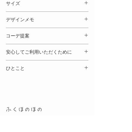
サイズ
・アイロンは低温設定推奨
・ドライクリーニング記号あり／洗濯表示は⑧写真
でご確認ください
・着丈：105cm
デザインメモ
・肩幅：30cm
・身幅：44cm
・袖丈：28cm
・ほんのりフレアな半袖、ウエスト切替ギャザーで
コーデ提案
・袖幅：33cm（フレア袖のため目安）
縦ラインがすっきり
・裾幅：83cm（フレア袖のため目安）
・前立てループ留め仕様／軽やかに揺れるロング丈
※平置き採寸。多少の誤差はご了承ください。
・小花柄の色味が優しく、ダークカラーでも重く見
白T＋デニムにさらっと羽織って、足元はローファ
安心してご利用いただくために
えません
ーで大人カジュアル。
ふくほのほのでは、安心してお買い物を楽しんでい
ひとこと
ただけるように、古着ならではの特性やご利用方法
をまとめています。
お手数ですが、ご注文の前に下記のページをご確認
訳ありポイントをそのまま開示して、お手に取りや
ください。
すい価格でご提案するお品です。羽織りメインで楽
🌿
ご利用ガイドはこちら
しみたい方におすすめです。
👕
古着についてのご案内はこちら
大切なお洋服との出会いが、心地よいものとなりま
すように。
ふくほのほの
プライバシーポリシー>
​​Cookieについて＞