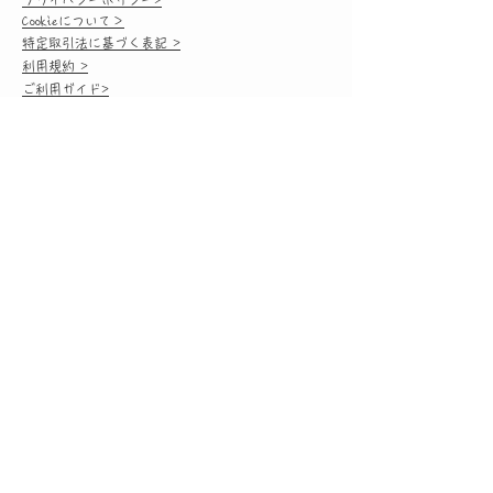
​​Cookieについて＞
特定取引法に基づく表記 >
利用規約 >
ご利用ガイド>
返品、交換について >
キャンセルについて>
お支払方法＞
​発送、送料について>
​​よくある質問＞
​古着について＞
商品の状態について＞
​サイズ表記ルール＞
​お問い合わせ＞
About us>
素材の小さなお話>
online shop
Opening Hours:
Mon-Thu: 10:00am - 7:00pm
Friday: 9:00am - 9:00pm
Saturday: Closed